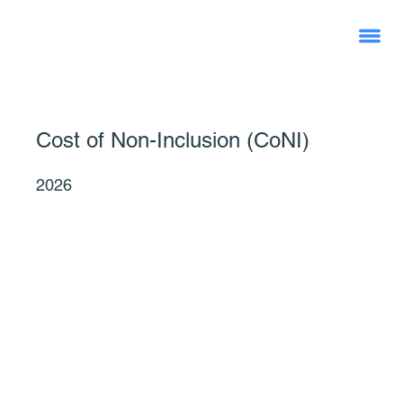
Cost of Non-Inclusion (CoNI)
2026
Mitarbeitende (Anzahl)
Ø Brutto-Jahresgehalt inkl. Lohnnebenkosten
Ø Jährliche Fluktuation (Kultur/Barrieren)