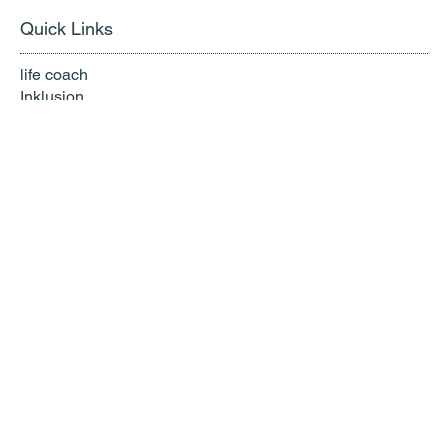
Quick Links
life coach
Inklusion
Organisation
Kontakt
Complience
Compliance
Beschwerdestelle
Impressum
Vereinsstatuten