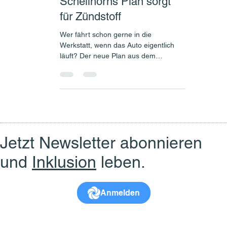
Pickerl-Revolution:
Schellhorns Plan sorgt
für Zündstoff
Wer fährt schon gerne in die
Werkstatt, wenn das Auto eigentlich
läuft? Der neue Plan aus dem
Ministerrat, das Pickerl-Intervall
generell auf zwei Jahre zu strecken,
klingt für Autofahrer wie Musik in den
Ohren. Was das «Schellhorn-Paket»
wirklich bringt und warum es gerade
für Menschen mit Behinderung mehr
ist als nur eine nette Geste, liest du
Jetzt Newsletter abonnieren
hier.
und
Inklusion
leben.
Anmelden