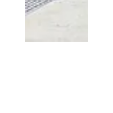
SPIA Redaktion
29. Dez. 2025
4 Min. Lesezeit
Organisation
Die Bankrotterklärung der
steirischen Sozialpolitik:
Ein Erbe, das Hannes
Amesbauer 2026
korrigieren kann