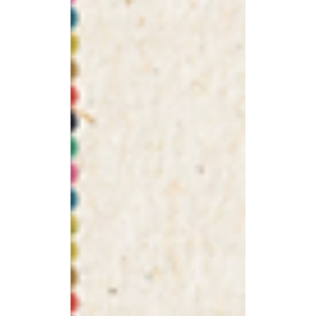
Ein Erbe, das Hannes
Amesbauer 2026
korrigieren kann
Eine Abrechnung und ein Auftrag:
Jahrelang wurde unter Doris Kampus
der Dialog gepflegt, während die
finanzielle Basis der Behindertenhilfe
vergessen wurde. Nun liegt es an
Landesrat Hannes Amesbauer, das
steirische «System der kalkulierten
Unsicherheit» für Menschen mit
Behinderung zu beenden.