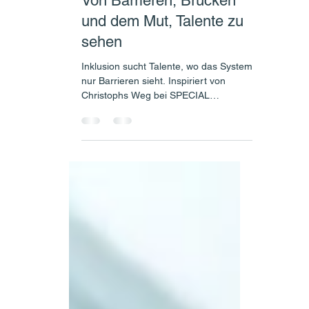
SPIA Redaktion
2. Feb.
3 Min. Lesezeit
Organisation
Von Barrieren, Brücken
und dem Mut, Talente zu
sehen
Inklusion sucht Talente, wo das System
nur Barrieren sieht. Inspiriert von
Christophs Weg bei SPECIAL
PEOPLE, startete Sabrina jetzt ihren
Schnuppermonat. Ein Plädoyer für
eine Arbeitswelt, die im Zeitalter der KI
den Menschen über den Profit stellt
und echte Teilhabe ermöglicht.