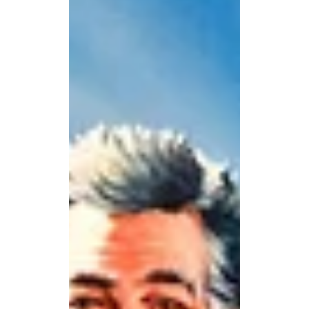
SPIA Redaktion
23. Dez. 2025
2 Min. Lesezeit
Organisation
Ein Platz für
Menschlichkeit: Warum
Inklusion unsere
gesellschaftliche Mitte
heilt
Jenseits von Religionen und
Gesinnungen eint uns an Weihnachten
eine universelle Sehnsucht: der
Wunsch nach Frieden. Dieser Friede
findet seine wahrhaftige Chance dort,
wo Inklusion Barrieren einreißt und ein
würdevolles Leben für jeden
Menschen zur selbstverständlichen
Norm wird.