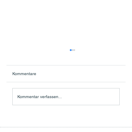
Kommentare
Kommentar verfassen...
Wir hören hin – auch wenn es mal
schwierig wird!