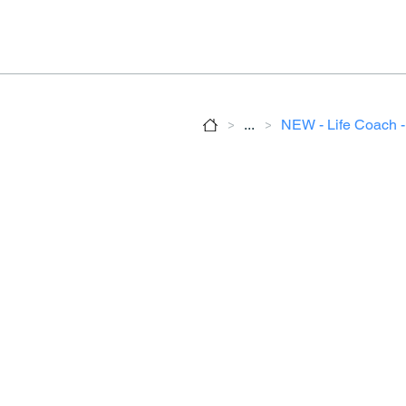
>
>
...
NEW - Life Coach -