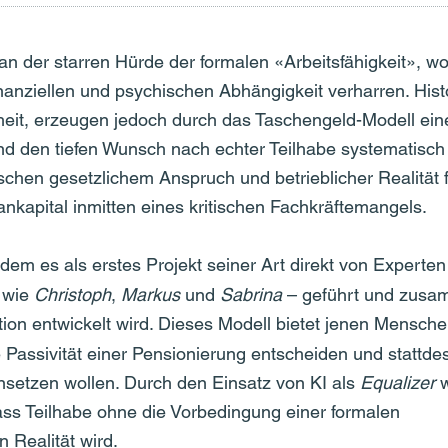
 an der starren Hürde der formalen «Arbeitsfähigkeit», w
anziellen und psychischen Abhängigkeit verharren. Hist
eit, erzeugen jedoch durch das Taschengeld-Modell ein
 und den tiefen Wunsch nach echter Teilhabe systematisch
schen gesetzlichem Anspruch und betrieblicher Realität 
apital inmitten eines kritischen Fachkräftemangels.
dem es als erstes Projekt seiner Art direkt von Experten
 wie
Christoph
,
Markus
und
Sabrina
– geführt und zus
tion entwickelt wird. Dieses Modell bietet jenen Mensche
e Passivität einer Pensionierung entscheiden und stattde
einsetzen wollen. Durch den Einsatz von KI als
Equalizer
w
 dass Teilhabe ohne die Vorbedingung einer formalen
 Realität wird.