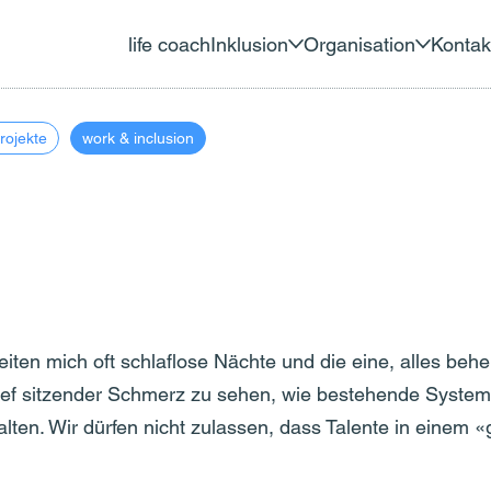
life coach
Inklusion
Organisation
Kontak
rojekte
work & inclusion
eiten mich oft schlaflose Nächte und die eine, alles be
n tief sitzender Schmerz zu sehen, wie bestehende Syst
alten. Wir dürfen nicht zulassen, dass Talente in einem