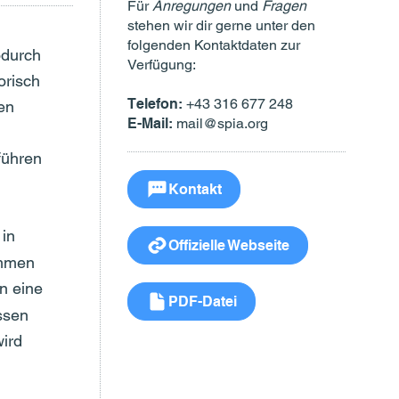
Für
Anregungen
und
Fragen
stehen wir dir gerne unter den
folgenden Kontaktdaten zur
odurch
Verfügung:
orisch
Telefon:
+43 316 677 248
en
E-Mail:
mail@spia.org
führen
Kontakt
 in
Offizielle Webseite
ammen
n eine
PDF-Datei
ssen
ird